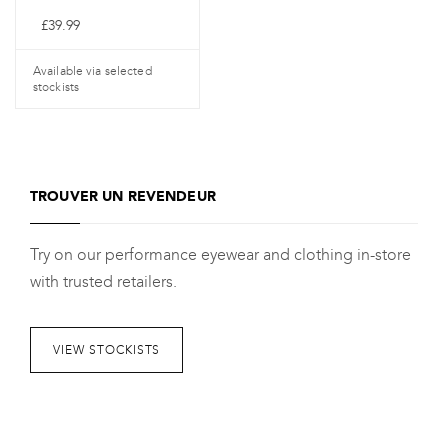
£
39.99
Available via selected
stockists
Ce
produit
a
TROUVER UN REVENDEUR
plusieurs
variantes.
Try on our performance eyewear and clothing in-store
Les
with trusted retailers.
options
peuvent
être
VIEW STOCKISTS
choisies
sur
la
page