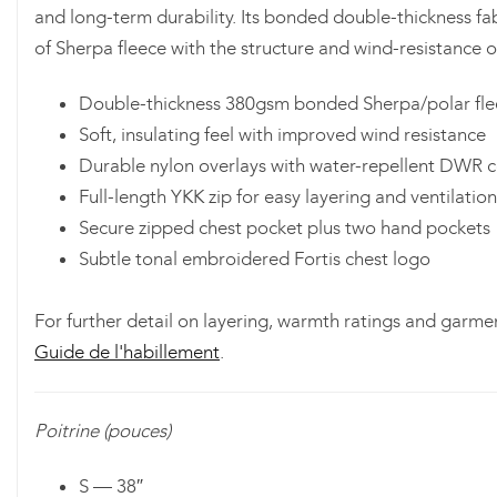
and long-term durability. Its bonded double-thickness fa
of Sherpa fleece with the structure and wind-resistance o
Double-thickness 380gsm bonded Sherpa/polar fle
Soft, insulating feel with improved wind resistance
Durable nylon overlays with water-repellent DWR 
Full-length YKK zip for easy layering and ventilation
Secure zipped chest pocket plus two hand pockets
Subtle tonal embroidered Fortis chest logo
For further detail on layering, warmth ratings and garmen
Guide de l'habillement
.
Poitrine (pouces)
S — 38″