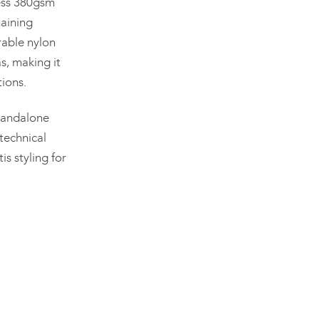
ness 380gsm
maining
able nylon
s, making it
tions.
tandalone
 technical
s styling for