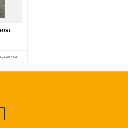
ettes
ed stockists