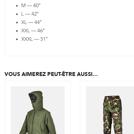
M — 40″
L — 42″
XL — 44″
XXL — 46″
XXXL — 51″
VOUS AIMEREZ PEUT-ÊTRE AUSSI…