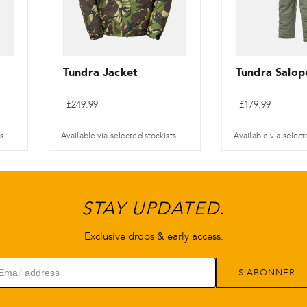
Tundra Jacket
Tundra Salop
£
249.99
£
179.99
s
Available via selected stockists
Available via select
Ce
Ce
produit
produit
a
a
STAY UPDATED.
plusieurs
plusieurs
variantes.
variantes.
Exclusive drops & early access.
Les
Les
options
options
S'ABONNER
peuvent
peuvent