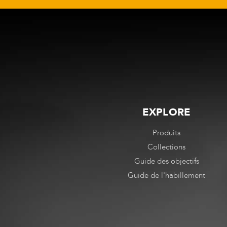
être
être
choisies
choisies
sur
sur
la
la
page
page
de
de
produit
produit
EXPLORE
Produits
Collections
Guide des objectifs
Guide de l'habillement