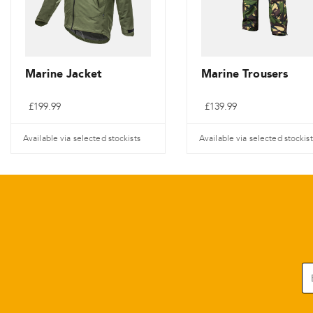
Marine Jacket
Marine Trousers
£
199.99
£
139.99
Available via selected stockists
Available via selected stockist
Ce
Ce
produit
produit
a
a
plusieurs
plusieurs
variantes.
variantes.
Les
Les
options
options
peuvent
peuvent