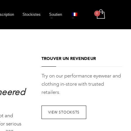
scription
Stockistes
Soutien
TROUVER UN REVENDEUR
Try on our performance eyewear and
clothing in-store with trusted
neered
retailers.
VIEW STOCKISTS
pt and
for serious