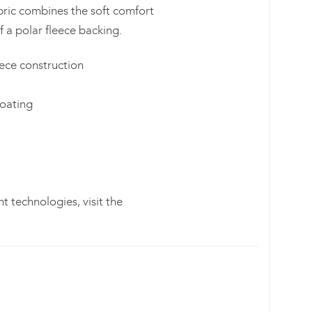
bric combines the soft comfort
f a polar fleece backing.
ece construction
coating
t technologies, visit the