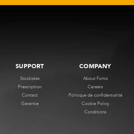
être
être
choisies
choisies
sur
sur
la
la
page
page
de
de
produit
produit
SUPPORT
COMPANY
Stockistes
About Fortis
Prescription
Careers
Contact
Politique de confidentialité
Garantie
Cookie Policy
Conditions