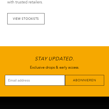
with trusted retailers.
Die
Die
Optionen
Optionen
können
können
VIEW STOCKISTS
auf
auf
der
der
Produktseite
Produktseite
gewählt
gewählt
werden
werden
STAY UPDATED.
Exclusive drops & early access.
ABONNIEREN