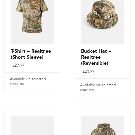
T-Shirt – Realtree
Bucket Hat –
(Short Sleeve)
Realtree
(Reversible)
£
29.99
£
24.99
Available via selected
stockists
Available via selected
stockists
Dieses
Dieses
Produkt
Produkt
weist
weist
mehrere
mehrere
Varianten
Varianten
auf.