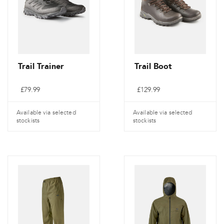
Trail Trainer
Trail Boot
£
79.99
£
129.99
Available via selected
Available via selected
stockists
stockists
Dieses
Dieses
Produkt
Produkt
weist
weist
mehrere
mehrere
Varianten
Varianten
auf.
auf.
Die
Die