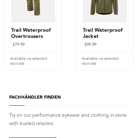
Optionen
Optionen
können
können
auf
auf
der
der
Trail Waterproof
Trail Waterproof
Overtrousers
Jacket
Produktseite
Produktseite
£
79.99
£
99.99
gewählt
gewählt
werden
werden
Available via selected
Available via selected
stockists
stockists
Dieses
Dieses
Produkt
Produkt
weist
weist
FACHHÄNDLER FINDEN
mehrere
mehrere
Varianten
Varianten
Try on our performance eyewear and clothing in-store
auf.
auf.
with trusted retailers.
Die
Die
Optionen
Optionen