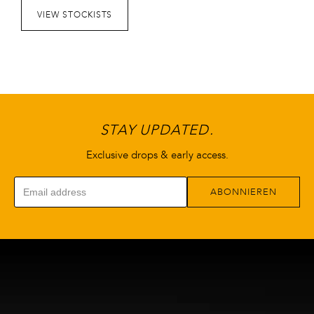
können
können
VIEW STOCKISTS
auf
auf
der
der
Produktseite
Produktseite
gewählt
gewählt
werden
werden
STAY UPDATED.
Exclusive drops & early access.
ABONNIEREN