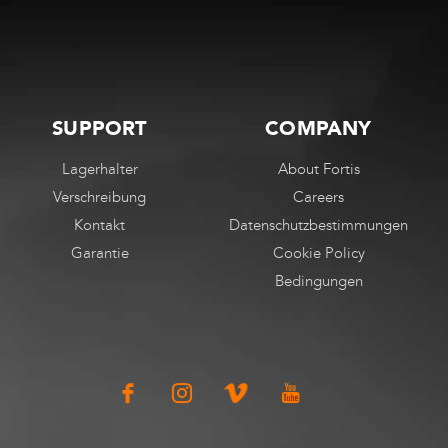
gewählt
gewählt
werden
werden
SUPPORT
COMPANY
Lagerhalter
About Fortis
Verschreibung
Careers
Kontakt
Datenschutzbestimmungen
Garantie
Cookie Policy
Bedingungen