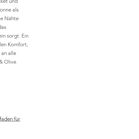
cket und
Sonne als
lte Nähte
das
in sorgt. Ein
len Komfort,
an alle
& Olive.
faden für