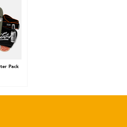
rter Pack
Le
prix
actuel
est :
£39.99.