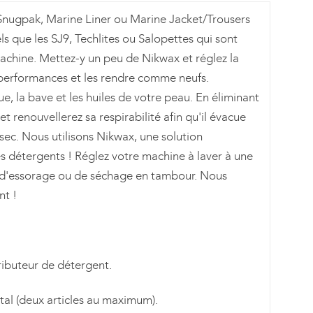
e Snugpak, Marine Liner ou Marine Jacket/Trousers
s que les SJ9, Techlites ou Salopettes qui sont
achine. Mettez-y un peu de Nikwax et réglez la
 performances et les rendre comme neufs.
oue, la bave et les huiles de votre peau. En éliminant
t renouvellerez sa respirabilité afin qu'il évacue
t sec. Nous utilisons Nikwax, une solution
es détergents ! Réglez votre machine à laver à une
s d'essorage ou de séchage en tambour. Nous
nt !
ributeur de détergent.
ntal (deux articles au maximum).