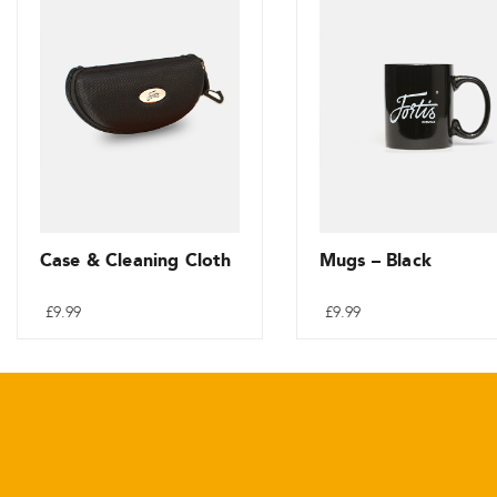
Case & Cleaning Cloth
Mugs
–
Black
£
9.99
£
9.99