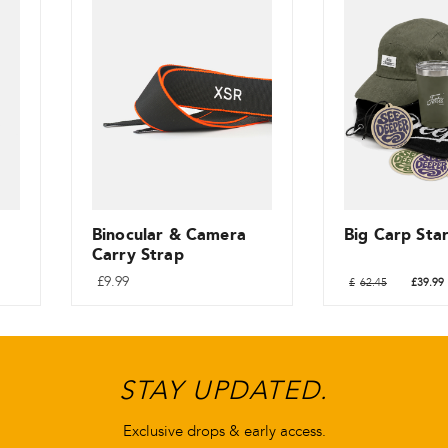
Binocular & Camera
Big Carp Sta
Carry Strap
Le
£
9.99
£
62.45
£
39.99
prix
initial
était :
£62.45.
STAY UPDATED.
Exclusive drops & early access.