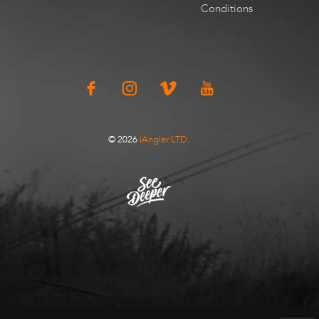
Conditions
© 2026
iAngler LTD
.