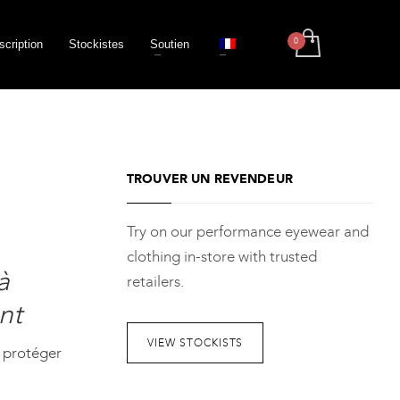
scription
Stockistes
Soutien
TROUVER UN REVENDEUR
Try on our performance eyewear and
clothing in-store with trusted
à
retailers.
ant
VIEW STOCKISTS
t protéger