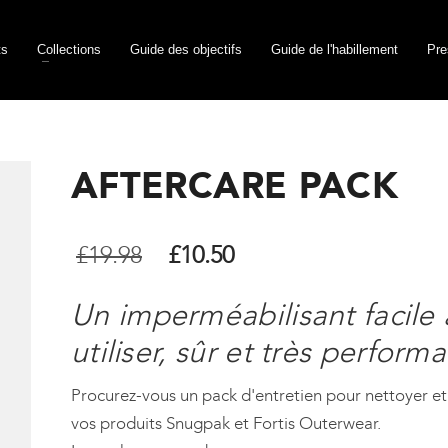
ts
Collections
Guide des objectifs
Guide de l'habillement
Pre
AFTERCARE PACK
Le
Le
£
19.98
£
10.50
prix
prix
Un imperméabilisant facile 
initial
actuel
utiliser, sûr et très perform
était :
est :
Procurez-vous un pack d'entretien pour nettoyer e
£19.98.
£10.50.
vos produits Snugpak et Fortis Outerwear.