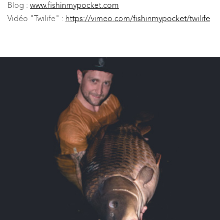
Blog :
www.fishinmypocket.com
Vidéo "Twilife" :
https://vimeo.com/fishinmypocket/twilife