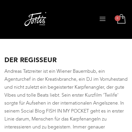
DER REGISSEUR
Andreas Tatzreiter ist ein Wiener Bauernbub, ein
Agenturchef in der Kreativbranche, ein DJ im Vorruhestand
und nicht zuletzt ein begeisterter Karpfenangler, der gute
Vibes und tolle Beats liebt. Sein erster Kurzfilm 'Twilife'
sorgte für Aufsehen in der internationalen Angelszene. In
seinem Social Blog FISH IN MY POCKET geht es in erster
Linie darum, Menschen für das Karpfenangeln zu
interessieren und zu begeistern. Immer genauer