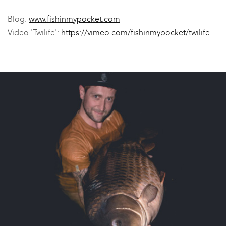
Blog:
www.fishinmypocket.com
Video 'Twilife':
https://vimeo.com/fishinmypocket/twilife