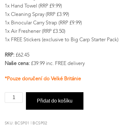
1x Hand Towel (RRP £9.99)
1x Cleaning Spray (RRP £3.99)
1x Binocular Carry Strap (RRP £9.99)
1x Air Freshener (RRP £3.50)
1x FREE Stickers (exclusive to Big Carp Starter Pack)
RRP:
£62.45
Naše cena:
£39.99 inc. FREE delivery
*Pouze doručení do Velké Británie
Big
Přidat do košíku
Carp
Starter
Pack
SKU:
BCSP01 | BCSP02
množství