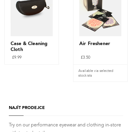
Case & Cleaning
Air Freshener
Cloth
£
9.99
£
3.50
Available via selected
stockists
NAJÍT PRODEJCE
Try on our performance eyewear and clothing in-store