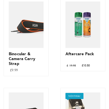
Binocular &
Aftercare Pack
Camera Carry
Strap
Původní
Aktuální
£
19.98
£
10.50
cena
cena
£
9.99
byla:
je:
£19.98.
£10.50.
NOVINKA!