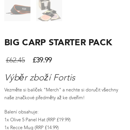
BIG CARP STARTER PACK
Původní
Aktuální
£
62.45
£
39.99
cena
cena
Výběr zboží Fortis
byla:
je:
Vezměte si balíček "Merch" a nechte si doručit všechny
£62.45.
£39.99.
naše značkové předměty až ke dveřím!
Balení obsahuje:
1x Olive 5 Panel Hat (RRP £19.99)
1x Recce Mug (RRP £14.99)