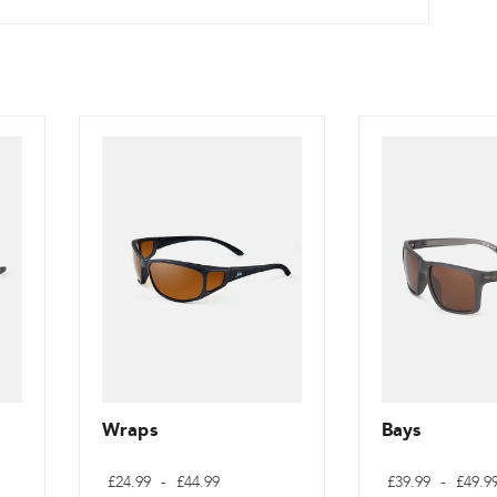
Wraps
Bays
Cenové
£
24.99
-
£
44.99
£
39.99
-
£
49.9
rozpětí: