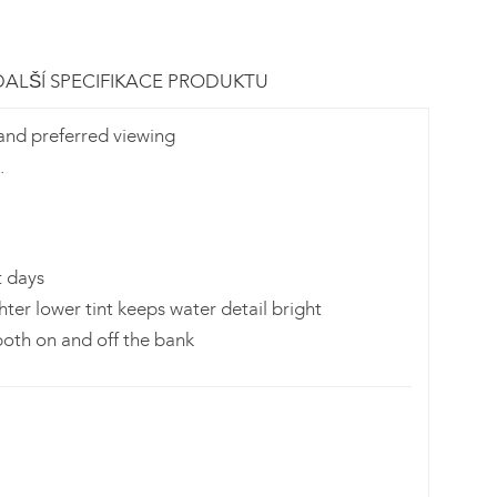
DALŠÍ SPECIFIKACE PRODUKTU
 and preferred viewing
.
t days
hter lower tint keeps water detail bright
both on and off the bank