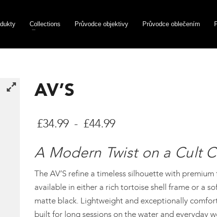
dukty
Collections
Průvodce objektivy
Průvodce oblečením
AV’S
Cenové
£
34.99
-
£
44.99
rozpětí:
A Modern Twist on a Cult C
£34.99
The AV’S refine a timeless silhouette with premium f
až
available in either a rich tortoise shell frame or a s
£44.99
matte black. Lightweight and exceptionally comfort
built for long sessions on the water and everyday w