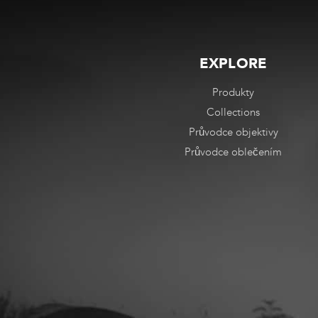
EXPLORE
Produkty
Collections
Průvodce objektivy
Průvodce oblečením