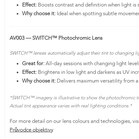
Effect:
Boosts contrast and definition when light is s
Why choose it:
Ideal when spotting subtle movement
AV003 — SWITCH™ Photochromic Lens
SWITCH™ lenses automatically adjust their tint to changing lig
Great for:
All-day sessions with changing light level
Effect:
Brightens in low light and darkens as UV inc
Why choose it:
Delivers maximum versatility from a 
*SWITCH™ imagery is illustrative to show the photochromic tr
Actual tint appearance varies with real lighting conditions.*
For more detail on our lens colours and technologies, vis
Průvodce objektivy
.