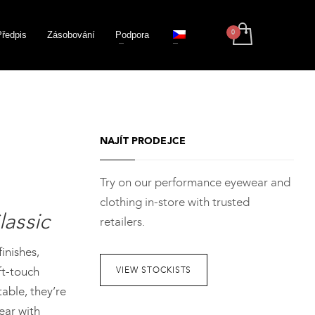
Předpis
Zásobování
Podpora
NAJÍT PRODEJCE
Try on our performance eyewear and
clothing in-store with trusted
lassic
retailers.
inishes,
oft-touch
VIEW STOCKISTS
able, they’re
ear with