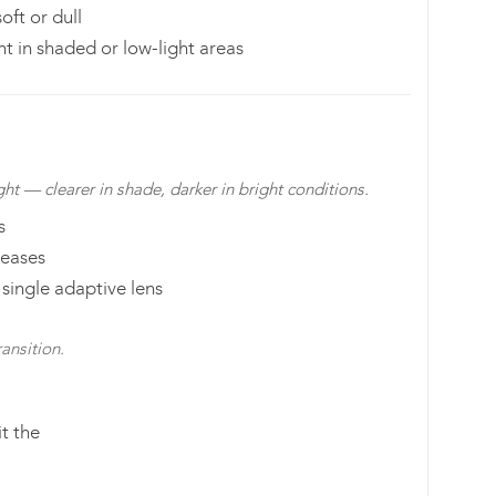
oft or dull
 in shaded or low-light areas
ht — clearer in shade, darker in bright conditions.
s
reases
single adaptive lens
ansition.
it the