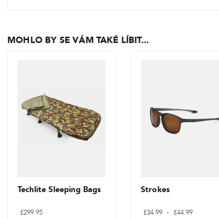
MOHLO BY SE VÁM TAKÉ LÍBIT...
Techlite Sleeping Bags
Strokes
Cenové
£
299.95
£
34.99
-
£
44.99
rozpětí: